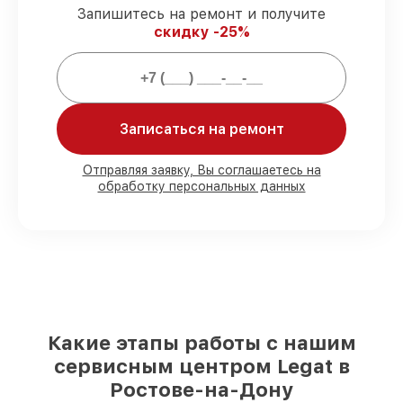
гарантией.
Запишитесь на ремонт и получите
скидку -25%
Мы гарантируем:
80%
работ выполняем в присутствии
Записаться на ремонт
клиента
90%
запчастей Legat имеются на складе
в Ростове-на-Дону, остальные
Отправляя заявку, Вы соглашаетесь на
доставляются быстро
обработку персональных данных
Фирменные детали Legat и
проверенные реплики
– для разного
бюджета
85%
работ занимают до 2 часов, после
приёма тепловизора
Какие этапы работы с нашим
сервисным центром Legat в
Ростове-на-Дону