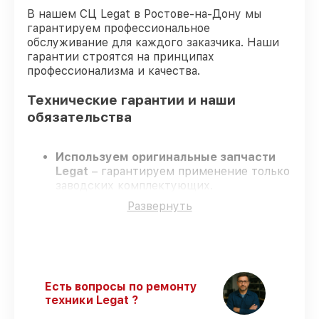
В нашем СЦ Legat в Ростове-на-Дону мы
гарантируем профессиональное
обслуживание для каждого заказчика. Наши
гарантии строятся на принципах
профессионализма и качества.
Технические гарантии и наши
обязательства
Используем оригинальные запчасти
Legat
– гарантируем применение только
заводских комплектующих.
Квалифицированные инженеры
–
Развернуть
проходят жёсткий контроль знаний и
навыков, что подтверждает уровень их
профессионализма.
Всегда выполняем ремонт вовремя
–
ремонт тепловизора Legat 3F54 Gen.2 в
оговоренные сроки.
Есть вопросы по ремонту
Поддержка после ремонта
– все
техники Legat ?
работы и запчасти защищены сервисной